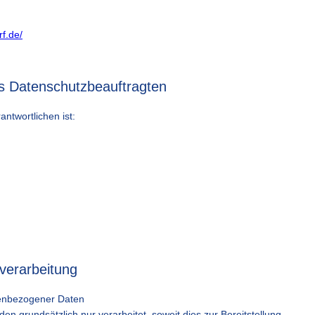
f.de/
es Datenschutzbeauftragten
ntwortlichen ist:
nverarbeitung
nenbezogener Daten
 grundsätzlich nur verarbeitet, soweit dies zur Bereitstellung