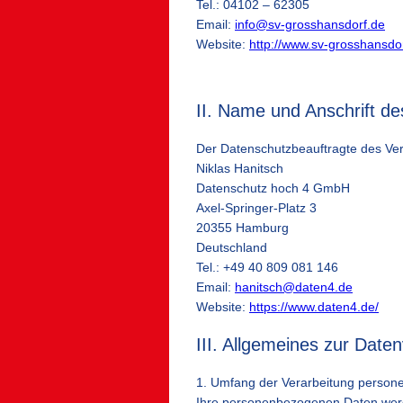
Tel.: 04102 – 62305
Email:
info@sv-grosshansdorf.de
Website:
http://www.sv-grosshansdor
II. Name und Anschrift d
Der Datenschutzbeauftragte des Vera
Niklas Hanitsch
Datenschutz hoch 4 GmbH
Axel-Springer-Platz 3
20355 Hamburg
Deutschland
Tel.: +49 40 809 081 146
Email:
hanitsch@daten4.de
Website:
https://www.daten4.de/
III. Allgemeines zur Date
1. Umfang der Verarbeitung perso
Ihre personenbezogenen Daten werden